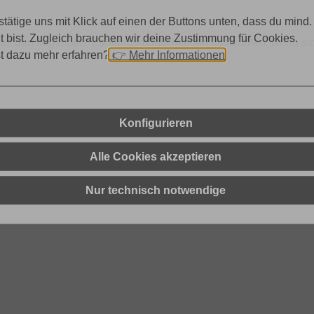
stätige uns mit Klick auf einen der Buttons unten, dass du mind.
lt bist. Zugleich brauchen wir deine Zustimmung für Cookies.
 aus den folgenden Zahlungsmöglichkeiten auswählen, wenn sich
st dazu mehr erfahren?
👉
Mehr Informationen
Konfigurieren
Alle Cookies akzeptieren
Nur technisch notwendige