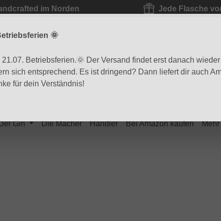
andcrafted im Norden
Jede Flasche vo
etriebsferien 🌞
1.07. Betriebsferien.🌞 Der Versand findet erst danach wieder s
ern sich entsprechend. Es ist dringend? Dann liefert dir auch 
ke für dein Verständnis!
Der Gin
Die Macher
Händler
Bei Amazon kaufen
Mehr