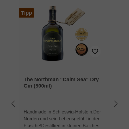
Produktgalerie überspringen
Tipp
The Northman "Calm Sea" Dry
T
Gin (500ml)
Gi
Handmade in Schleswig-Holstein.Der
Ha
Norden und sein Lebensgefühl in der
No
Flasche!Destilliert in kleinen Batches.
Fl