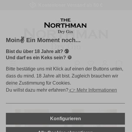
Kostenloser Versand ab 60 €
Zum Hauptinhalt springen
Moin✌️ Ein Moment noch...
Bist du über 18 Jahre alt? 🔞
Und darf es ein Keks sein? 🍪
Du hast 0 Produk
Ware
Bitte bestätige uns mit Klick auf einen der Buttons unten,
dass du mind. 18 Jahre alt bist. Zugleich brauchen wir
10% Rabatt
für die erste Bestellung
deine Zustimmung für Cookies.
Regelmäßige
Angebote
Die Macher
Du willst dazu mehr erfahren?
👉
Mehr Informationen
Immer auf dem
neusten Stand
E-Mail-Adresse
*
Konfigurieren
Kostenlos anmelden