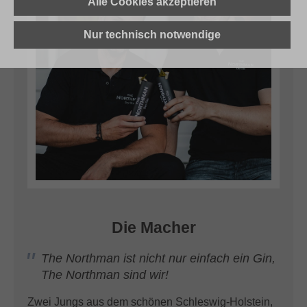
Alle Cookies akzeptieren
Ich möchte von
THE NORTHMAN
regelmäßig per E-Mail Newsletter,
Nur technisch notwendige
Erinnerungen, Gutscheine, Produktbewertungsanfragen erhalten. Die
Einwilligung kann jederzeit
widerrufen
werden.
This site is protected by
Friendly Captcha
and its
Privacy
Policy
and
Terms of Use
apply.
Die Macher
The Northman ist nicht nur einfach ein Gin,
The Northman sind wir!
Zwei Jungs aus dem schönen Schleswig-Holstein,