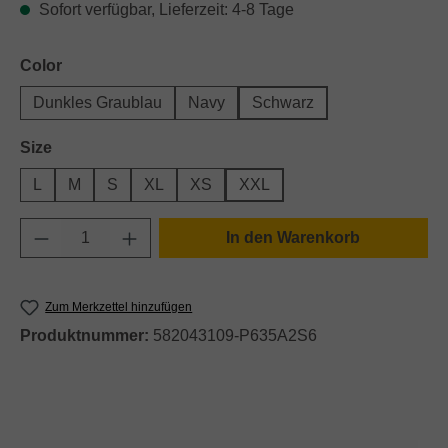
Sofort verfügbar, Lieferzeit: 4-8 Tage
auswählen
Color
Dunkles Graublau
Navy
Schwarz
auswählen
Size
L
M
S
XL
XS
XXL
Produkt Anzahl: Gib den gewünschten Wert e
In den Warenkorb
Zum Merkzettel hinzufügen
Produktnummer:
582043109-P635A2S6