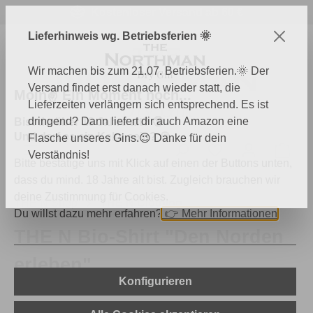
Kostenloser Versand ab 60 €
Zum Hauptinhalt springen
Lieferhinweis wg. Betriebsferien 🌞
Wir machen bis zum 21.07. Betriebsferien.🌞 Der
Versand findet erst danach wieder statt, die
Moin✌️ Ein Moment noch...
Lieferzeiten verlängern sich entsprechend. Es ist
dringend? Dann liefert dir auch Amazon eine
Bist du über 18 Jahre alt? 🔞
Und darf es ein Keks sein? 🍪
Flasche unseres Gins.😉 Danke für dein
Du hast 0 Produk
Ware
Verständnis!
Bitte bestätige uns mit Klick auf einen der Buttons unten,
dass du mind. 18 Jahre alt bist. Zugleich brauchen wir
deine Zustimmung für Cookies.
THE N Shop
THE N Clothing
Du willst dazu mehr erfahren?
👉
Mehr Informationen
THE N Bio-Shirt "Den Norden
erleben"
Konfigurieren
Bildergalerie überspringen