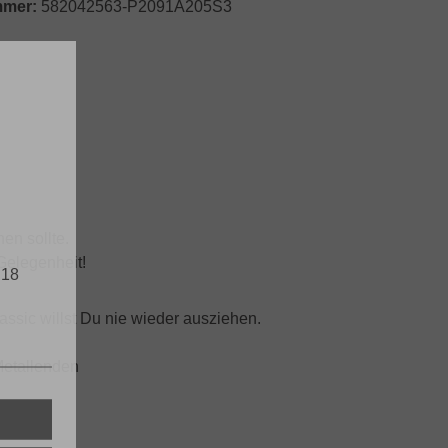
mmer:
582042563-P2091A205S3
en sollte.
 Gelegenheit!
 18
assic willst Du nie wieder ausziehen.
Metallenden