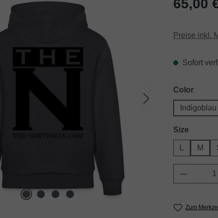
65,00 
Preise inkl.
Sofort verf
auswä
Color
Indigoblau
auswäh
Size
L
M
Produkt 
Zum Merkzet