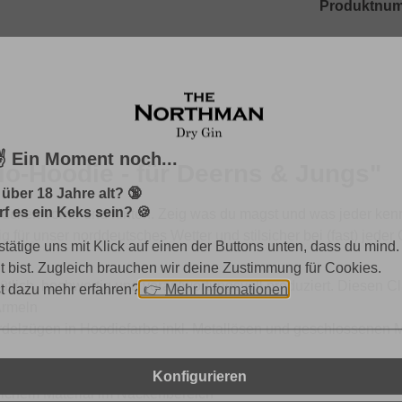
Produktnu
️ Ein Moment noch...
o-Hoodie - für Deerns & Jungs"
 über 18 Jahre alt? 🔞
f es ein Keks sein? 🍪
cken vorne und hinten. Zeig was du magst und was jeder kenn
 für unser norddeutsches Wetter und stilsicher bei (fast) jeder
stätige uns mit Klick auf einen der Buttons unten, dass du mind.
lt bist. Zugleich brauchen wir deine Zustimmung für Cookies.
lich, hochwertig und verantwortungsvoll produziert. Diesen Cl
st dazu mehr erfahren?
👉
Mehr Informationen
Ärmeln
ordelzügen in Hoodiefarbe inkl. Metallösen und geschlossenen 
ppelabsteppung an Saum, Bündchen und Armausschnitt
Konfigurieren
eichem Material im Nackenbereich