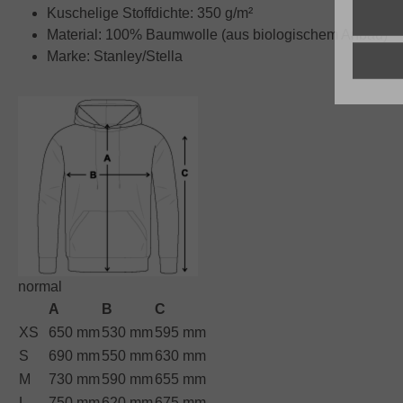
Kuschelige Stoffdichte: 350 g/m²
Material: 100% Baumwolle (aus biologischem Anbau)
Marke: Stanley/Stella
normal
A
B
C
XS
650 mm
530 mm
595 mm
S
690 mm
550 mm
630 mm
M
730 mm
590 mm
655 mm
L
750 mm
620 mm
675 mm