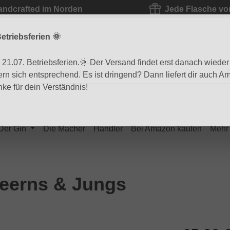
andcrafted im Norden
Jede Flasche vo
etriebsferien 🌞
1.07. Betriebsferien.🌞 Der Versand findet erst danach wieder s
ern sich entsprechend. Es ist dringend? Dann liefert dir auch 
ke für dein Verständnis!
Der Gin
Die Macher
Händler
Bei Amazon kaufen
Mehr
Deerns & Jungs
Regulärer Pr