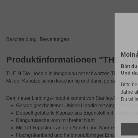
Beschreibung
Bewertungen
Moin✌
Produktinformationen "THE N Bi
Bist du
Und dar
THE N Bio-Hoodie in indigoblau mit schwarzen THE N Aufdru
Mit der Kaputze schön kuschenlig und damit genau das richtig
Bitte be
Jahre a
Dein neuer Lieblings-Hoodie kommt von Stanley/Stella: gemüt
Du will
Gerade geschnittener Unisex Hoodie mit eingesetzten 
Doppelt gefütterte Kapuze aus Eigenstoff mit runden K
Kängurutasche vorn mit breiter Naht
Mit 1x1 Rippstrick an den Ärmeln und Saum sowie Do
Fischgrätenband und halbmondförmiger Einsatz aus gl