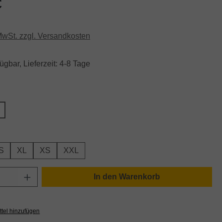
€
 MwSt. zzgl. Versandkosten
ügbar, Lieferzeit: 4-8 Tage
hlen
len
S
XL
XS
XXL
Anzahl: Gib den gewünschten Wert ein oder
In den Warenkorb
tel hinzufügen