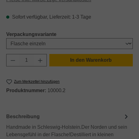
Sofort verfügbar, Lieferzeit: 1-3 Tage
auswählen
Verpackungsvariante
Produkt Anzahl: Gib den gewünschten Wert e
In den Warenkorb
Zum Merkzettel hinzufügen
Produktnummer:
10000.2
Beschreibung
Handmade in Schleswig-Holstein.Der Norden und sein
Lebensgefühl in der Flasche!Destilliert in kleinen