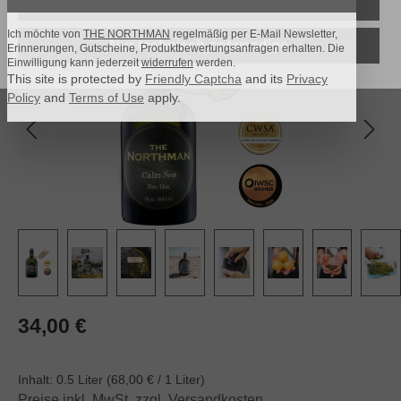
Alle Cookies akzeptieren
Bildergalerie überspringen
Ich möchte von
THE NORTHMAN
regelmäßig per E-Mail Newsletter,
Nur technisch notwendige
Erinnerungen, Gutscheine, Produktbewertungsanfragen erhalten. Die
Einwilligung kann jederzeit
widerrufen
werden.
This site is protected by
Friendly Captcha
and its
Privacy
Policy
and
Terms of Use
apply.
Regulärer Preis:
34,00 €
Inhalt:
0.5 Liter
(68,00 € / 1 Liter)
Preise inkl. MwSt. zzgl. Versandkosten