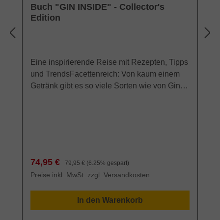
Buch "GIN INSIDE" - Collector's
Edition
Eine inspirierende Reise mit Rezepten, Tipps
und TrendsFacettenreich: Von kaum einem
Getränk gibt es so viele Sorten wie von Gin.
Kommen Sie mit auf eine abenteuerliche
Reise durch die Welt exquisiter Gin & Tonic
Marken.Spannend: Was macht eigentlich ein
Brand Ambassador und wie nachhaltig ist die
Gin-Produktion?Lecker: Gin schmeckt nicht
nur im Cocktail, on the rocks oder mit Tonic,
Verkaufspreis:
Regulärer Preis:
74,95 €
79,95 €
(6.25% gespart)
sondern performt auch ausgezeichnet in der
Preise inkl. MwSt. zzgl. Versandkosten
Küche. Aber kosten Sie selbst!Als Collector's
Edition mit mehr Inhalt, edel eingeschlagen
In den Warenkorb
und im großen Format. Natürlich auch mit
einem Portrait von The Northman!Gin Inside