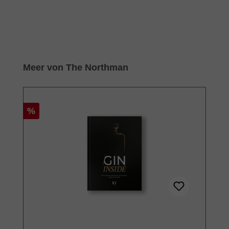
Produktgalerie überspringen
Meer von The Northman
Rabatt
%