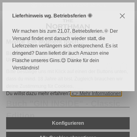
Kostenloser Versand ab 60 €
Zum Hauptinhalt springen
Lieferhinweis wg. Betriebsferien 🌞
Wir machen bis zum 21.07. Betriebsferien.🌞 Der
Versand findet erst danach wieder statt, die
Moin✌️ Ein Moment noch...
Lieferzeiten verlängern sich entsprechend. Es ist
dringend? Dann liefert dir auch Amazon eine
Bist du über 18 Jahre alt? 🔞
Und darf es ein Keks sein? 🍪
Flasche unseres Gins.😉 Danke für dein
Du hast 0 Produk
Ware
Verständnis!
Bitte bestätige uns mit Klick auf einen der Buttons unten,
dass du mind. 18 Jahre alt bist. Zugleich brauchen wir
deine Zustimmung für Cookies.
THE N Shop
Bücher und Meer
Du willst dazu mehr erfahren?
👉
Mehr Informationen
Buch "GIN INSIDE" - Classic
Edition
Konfigurieren
Bildergalerie überspringen