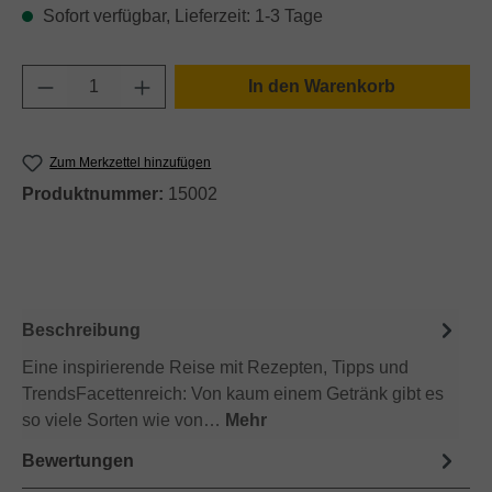
Sofort verfügbar, Lieferzeit: 1-3 Tage
Produkt Anzahl: Gib den gewünschten Wert e
In den Warenkorb
Zum Merkzettel hinzufügen
Produktnummer:
15002
Beschreibung
Eine inspirierende Reise mit Rezepten, Tipps und
TrendsFacettenreich: Von kaum einem Getränk gibt es
so viele Sorten wie von…
Mehr
Bewertungen